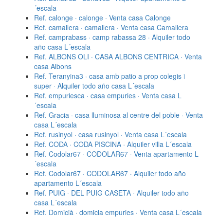
´escala
Ref. calonge · calonge · Venta casa Calonge
Ref. camallera · camallera · Venta casa Camallera
Ref. camprabass · camp rabassa 28 · Alquiler todo
año casa L´escala
Ref. ALBONS OLI · CASA ALBONS CENTRICA · Venta
casa Albons
Ref. Teranyina3 · casa amb patio a prop colegis i
super · Alquiler todo año casa L´escala
Ref. empuriesca · casa empuries · Venta casa L
´escala
Ref. Gracia · casa lluminosa al centre del poble · Venta
casa L´escala
Ref. rusinyol · casa rusinyol · Venta casa L´escala
Ref. CODA · CODA PISCINA · Alquiler villa L´escala
Ref. Codolar67 · CODOLAR67 · Venta apartamento L
´escala
Ref. Codolar67 · CODOLAR67 · Alquiler todo año
apartamento L´escala
Ref. PUIG · DEL PUIG CASETA · Alquiler todo año
casa L´escala
Ref. Domicià · domicia empuries · Venta casa L´escala