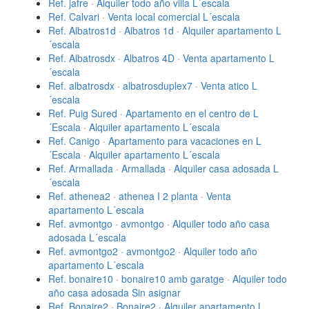
Ref. jafre · Alquiler todo año villa L´escala
Ref. Calvari · Venta local comercial L´escala
Ref. Albatros1d · Albatros 1d · Alquiler apartamento L
´escala
Ref. Albatrosdx · Albatros 4D · Venta apartamento L
´escala
Ref. albatrosdx · albatrosduplex7 · Venta atico L
´escala
Ref. Puig Sured · Apartamento en el centro de L
´Escala · Alquiler apartamento L´escala
Ref. Canigo · Apartamento para vacaciones en L
´Escala · Alquiler apartamento L´escala
Ref. Armallada · Armallada · Alquiler casa adosada L
´escala
Ref. athenea2 · athenea I 2 planta · Venta
apartamento L´escala
Ref. avmontgo · avmontgo · Alquiler todo año casa
adosada L´escala
Ref. avmontgo2 · avmontgo2 · Alquiler todo año
apartamento L´escala
Ref. bonaire10 · bonaire10 amb garatge · Alquiler todo
año casa adosada Sin asignar
Ref. Bonaire2 · Bonaire2 · Alquiler apartamento L