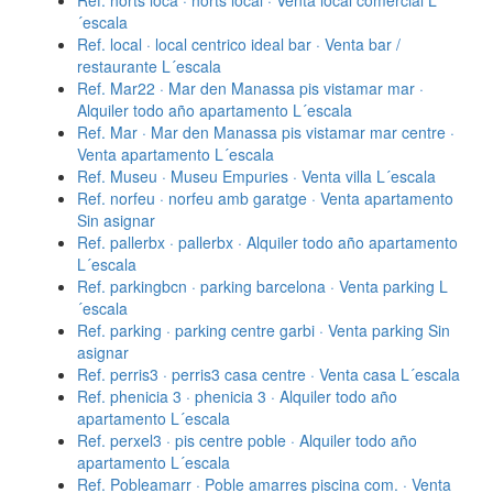
Ref. horts loca · horts local · Venta local comercial L
´escala
Ref. local · local centrico ideal bar · Venta bar /
restaurante L´escala
Ref. Mar22 · Mar den Manassa pis vistamar mar ·
Alquiler todo año apartamento L´escala
Ref. Mar · Mar den Manassa pis vistamar mar centre ·
Venta apartamento L´escala
Ref. Museu · Museu Empuries · Venta villa L´escala
Ref. norfeu · norfeu amb garatge · Venta apartamento
Sin asignar
Ref. pallerbx · pallerbx · Alquiler todo año apartamento
L´escala
Ref. parkingbcn · parking barcelona · Venta parking L
´escala
Ref. parking · parking centre garbi · Venta parking Sin
asignar
Ref. perris3 · perris3 casa centre · Venta casa L´escala
Ref. phenicia 3 · phenicia 3 · Alquiler todo año
apartamento L´escala
Ref. perxel3 · pis centre poble · Alquiler todo año
apartamento L´escala
Ref. Pobleamarr · Poble amarres piscina com. · Venta