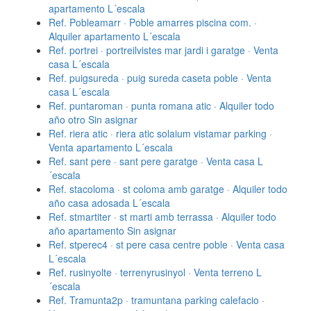
apartamento L´escala
Ref. Pobleamarr · Poble amarres piscina com. ·
Alquiler apartamento L´escala
Ref. portrei · portreilvistes mar jardi i garatge · Venta
casa L´escala
Ref. puigsureda · puig sureda caseta poble · Venta
casa L´escala
Ref. puntaroman · punta romana atic · Alquiler todo
año otro Sin asignar
Ref. riera atic · riera atic solaium vistamar parking ·
Venta apartamento L´escala
Ref. sant pere · sant pere garatge · Venta casa L
´escala
Ref. stacoloma · st coloma amb garatge · Alquiler todo
año casa adosada L´escala
Ref. stmartiter · st marti amb terrassa · Alquiler todo
año apartamento Sin asignar
Ref. stperec4 · st pere casa centre poble · Venta casa
L´escala
Ref. rusinyolte · terrenyrusinyol · Venta terreno L
´escala
Ref. Tramunta2p · tramuntana parking calefacio ·