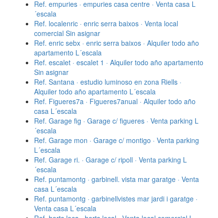
Ref. empuries · empuries casa centre · Venta casa L
´escala
Ref. localenric · enric serra baixos · Venta local
comercial Sin asignar
Ref. enric sebx · enric serra baixos · Alquiler todo año
apartamento L´escala
Ref. escalet · escalet 1 · Alquiler todo año apartamento
Sin asignar
Ref. Santana · estudio luminoso en zona Riells ·
Alquiler todo año apartamento L´escala
Ref. Figueres7a · Figueres7anual · Alquiler todo año
casa L´escala
Ref. Garage fig · Garage c/ figueres · Venta parking L
´escala
Ref. Garage mon · Garage c/ montigo · Venta parking
L´escala
Ref. Garage ri. · Garage c/ ripoll · Venta parking L
´escala
Ref. puntamontg · garbinell. vista mar garatge · Venta
casa L´escala
Ref. puntamontg · garbinellvistes mar jardi i garatge ·
Venta casa L´escala