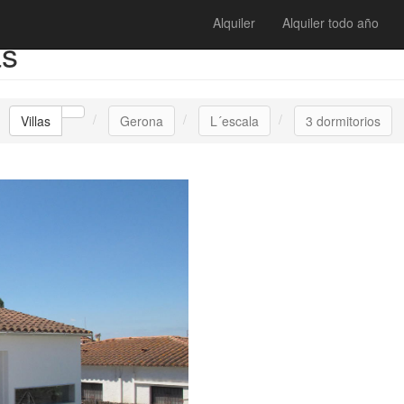
Alquiler
Alquiler todo año
as
Villas
Gerona
L´escala
3 dormitorios