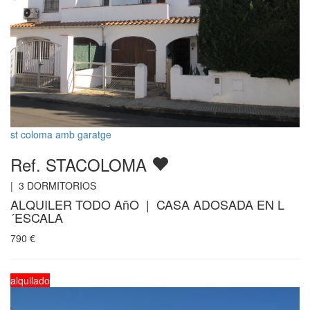
st coloma amb garatge
Ref. STACOLOMA
|
3
DORMITORIOS
ALQUILER TODO AñO | CASA ADOSADA EN L
´ESCALA
790
€
alquilado