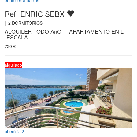
enric serra baixos
Ref. ENRIC SEBX
|
2
DORMITORIOS
ALQUILER TODO AñO | APARTAMENTO EN L
´ESCALA
730
€
alquilado
phenicia 3