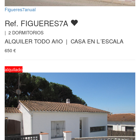
Figueres7anual
Ref. FIGUERES7A
|
2
DORMITORIOS
ALQUILER TODO AñO | CASA EN L´ESCALA
650
€
alquilado