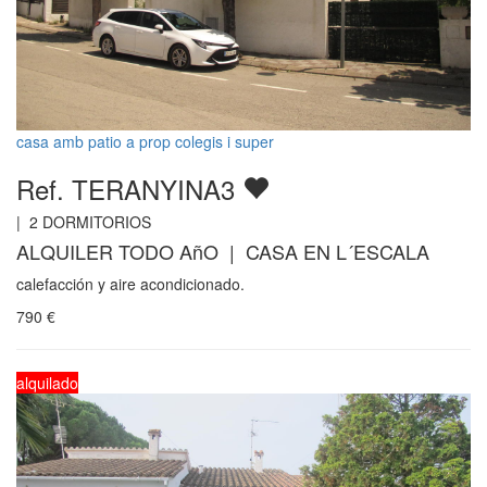
casa amb patio a prop colegis i super
Ref. TERANYINA3
|
2
DORMITORIOS
ALQUILER TODO AñO | CASA EN L´ESCALA
calefacción y aire acondicionado.
790
€
alquilado