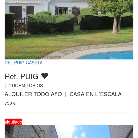
DEL PUIG CASETA
Ref. PUIG
|
2
DORMITORIOS
ALQUILER TODO AñO | CASA EN L´ESCALA
750
€
alquilado