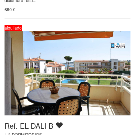
diciembre resu...
690
€
alquilado
Ref. EL DALI B
|
3
DORMITORIOS