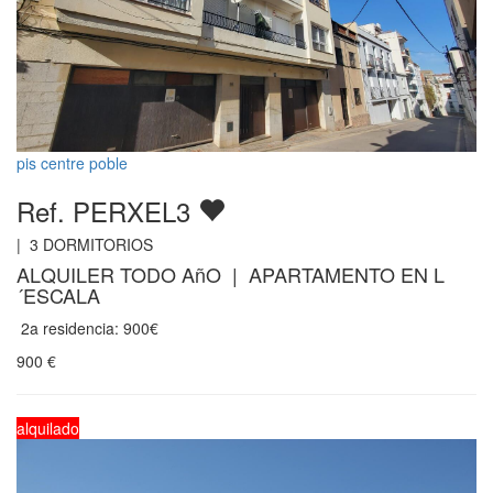
pis centre poble
Ref. PERXEL3
|
3
DORMITORIOS
ALQUILER TODO AñO | APARTAMENTO EN L
´ESCALA
2a residencia: 900€
900
€
alquilado