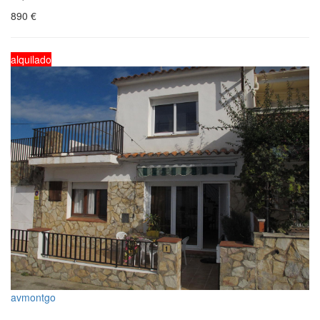
890
€
alquilado
avmontgo