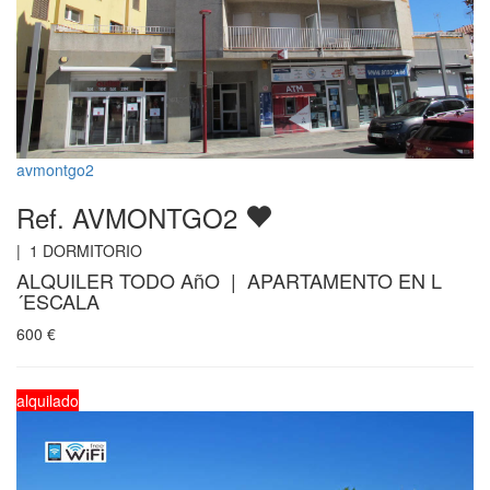
avmontgo2
Ref. AVMONTGO2
|
1
DORMITORIO
ALQUILER TODO AñO | APARTAMENTO EN L
´ESCALA
600
€
alquilado