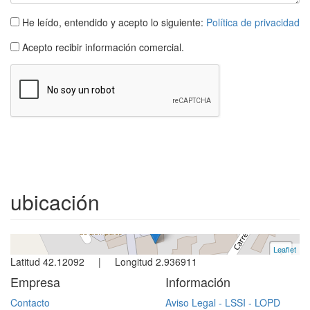
He leído, entendido y acepto lo siguiente:
Política de privacidad
Acepto recibir información comercial.
Casa adosada
Llampaies
4 dormitorios | 6 ocupantes
ubicación
Ref. Llampaies | Alquiler todo año
Leaflet
+
Latitud 42.12092 | Longitud 2.936911
−
Empresa
Información
Contacto
Aviso Legal - LSSI - LOPD