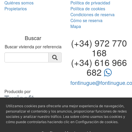
Quiénes somos
Política de privacidad
Propietarios
Política de cookies
Condiciones de reserva
Cómo se reserva
Mapa
Buscar
(+34) 972 770
Buscar vivienda por referencia
168
(+34) 616 966
682
fontinugue@fontinugue.c
Producido por
Utilizamos cookies para ofrecerle una mejor experiencia de navegación,
personalizar el contenido y los anuncios, proporcionar funciones de redes
sociales y analizar nuestro tráfico. Lea sobre cómo usamos las cookies y
cómo puede controlarlas haciendo clic en Configuración de cookies.