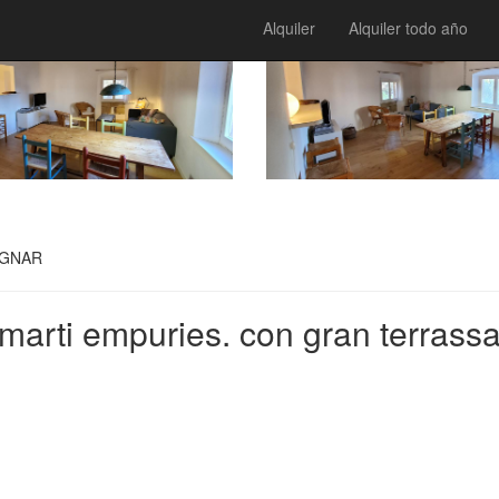
Alquiler
Alquiler todo año
IGNAR
marti empuries. con gran terrassa