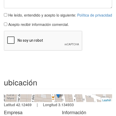
Acepto recibir información comercial.
Casa
L´escala
5 dormitorios
ubicación
Ref. sant pere | Venta
Leaflet
+
Latitud 42.12469 | Longitud 3.134933
−
Empresa
Información
Contacto
Aviso Legal - LSSI - LOPD
Quiénes somos
Política de privacidad
Propietarios
Política de cookies
Condiciones de reserva