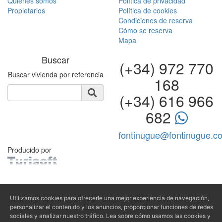
Quiénes somos
Política de privacidad
Propietarios
Política de cookies
Condiciones de reserva
Cómo se reserva
Mapa
Buscar
(+34) 972 770
Buscar vivienda por referencia
168
(+34) 616 966
682
fontinugue@fontinugue.c
Producido por
Utilizamos cookies para ofrecerle una mejor experiencia de navegación,
personalizar el contenido y los anuncios, proporcionar funciones de redes
sociales y analizar nuestro tráfico. Lea sobre cómo usamos las cookies y