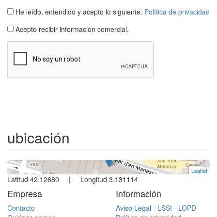
He leído, entendido y acepto lo siguiente:
Política de privacidad
Acepto recibir información comercial.
Apartamento
L´escala
2 dormitorios | 4 ocupantes
ubicación
Ref. Mar22 | Alquiler todo año
Leaflet
+
Latitud 42.12680 | Longitud 3.131114
−
Empresa
Información
Contacto
Aviso Legal - LSSI - LOPD