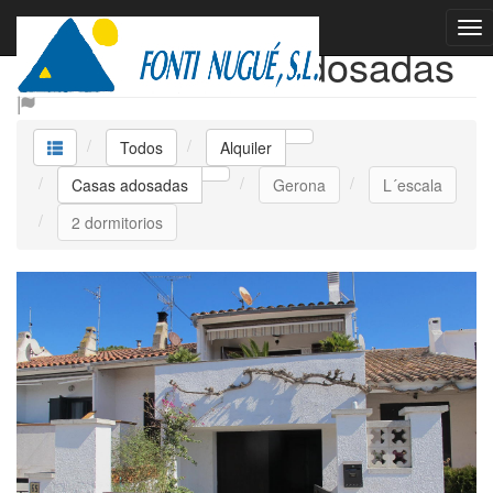
Alquiler Casas adosadas
Todos
Alquiler
Casas adosadas
Gerona
L´escala
2 dormitorios