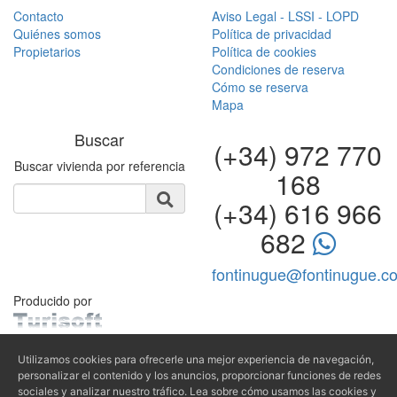
Contacto
Aviso Legal - LSSI - LOPD
Quiénes somos
Política de privacidad
Propietarios
Política de cookies
Condiciones de reserva
Cómo se reserva
Mapa
Buscar
(+34) 972 770
Buscar vivienda por referencia
168
(+34) 616 966
682
fontinugue@fontinugue.c
Producido por
Utilizamos cookies para ofrecerle una mejor experiencia de navegación,
personalizar el contenido y los anuncios, proporcionar funciones de redes
sociales y analizar nuestro tráfico. Lea sobre cómo usamos las cookies y