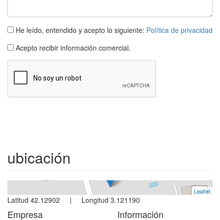
He leído, entendido y acepto lo siguiente:
Política de privacidad
Acepto recibir información comercial.
Villa
L´escala
5 dormitorios
ubicación
Ref. Museu | Venta
Leaflet
+
Latitud 42.12902 | Longitud 3.121190
−
Empresa
Información