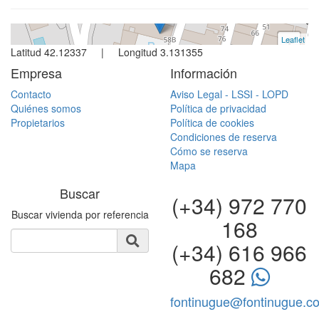
Leaflet
+
Latitud 42.12337 | Longitud 3.131355
−
Empresa
Información
Contacto
Aviso Legal - LSSI - LOPD
Quiénes somos
Política de privacidad
Propietarios
Política de cookies
Condiciones de reserva
Cómo se reserva
Mapa
Buscar
(+34) 972 770
Buscar vivienda por referencia
168
(+34) 616 966
682
fontinugue@fontinugue.c