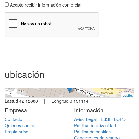
Acepto recibir información comercial.
Apartamento
L´escala
2 dormitorios | 5 ocupantes
ubicación
Ref. Mar | Venta
Leaflet
+
Latitud 42.12680 | Longitud 3.131114
−
Empresa
Información
Contacto
Aviso Legal - LSSI - LOPD
Quiénes somos
Política de privacidad
Propietarios
Política de cookies
Condiciones de reserva