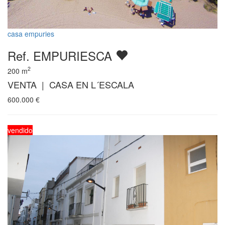
casa empuries
Ref. EMPURIESCA
2
200
m
VENTA | CASA EN L´ESCALA
600.000
€
vendido