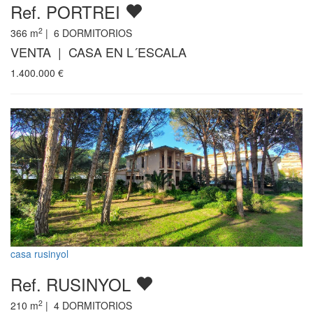
Ref. PORTREI
2
366
m
|
6
DORMITORIOS
VENTA | CASA EN L´ESCALA
1.400.000
€
casa rusinyol
Ref. RUSINYOL
2
210
m
|
4
DORMITORIOS