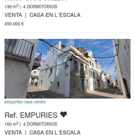
2
130
m
|
4
DORMITORIOS
VENTA | CASA EN L´ESCALA
450.000
€
empuries casa centre
Ref. EMPURIES
2
160
m
|
4
DORMITORIOS
VENTA | CASA EN L´ESCALA