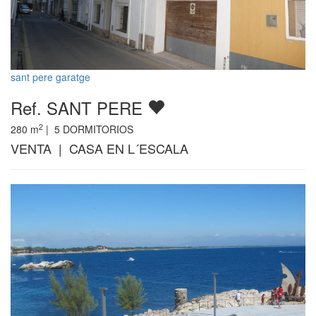
sant pere garatge
Ref. SANT PERE
2
280
m
|
5
DORMITORIOS
VENTA | CASA EN L´ESCALA