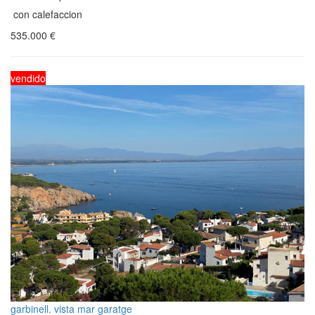
con calefaccion
535.000
€
vendido
garbinell. vista mar garatge