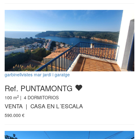
garbinellvistes mar jardi i garatge
Ref. PUNTAMONTG
2
100
m
|
4
DORMITORIOS
VENTA | CASA EN L´ESCALA
590.000
€