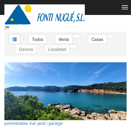
Venta Casas
Todos
Venta
Casas
Gerona
Localidad
portreilvistes mar jardi i garatge