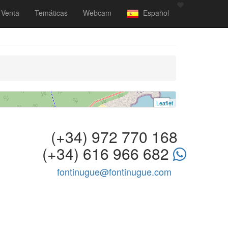
Venta
Temáticas
Webcam
Español
Leaflet
+
−
(+34) 972 770 168
(+34) 616 966 682
fontinugue@fontinugue.com