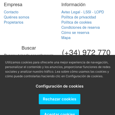
Empresa
Información
Contacto
Aviso Legal - LSSI - LOPD
Quiénes somos
Política de privacidad
Propietarios
Política de cookies
Condiciones de reserva
Cómo se reserva
Mapa
Buscar
(+34) 972 770
Buscar vivienda por referencia
168
Utilizamos cookies para ofrecerle una mejor experiencia de navegación,
(+34) 616 966
personalizar el contenido y los anuncios, proporcionar funciones de redes
sociales y analizar nuestro tráfico. Lea sobre cómo usamos las cookies y
682
cómo puede controlarlas haciendo clic en Configuración de cookies.
fontinugue@fontinugue.c
Configuración de cookies
Producido por
Rechazar cookies
Aceptar cookies