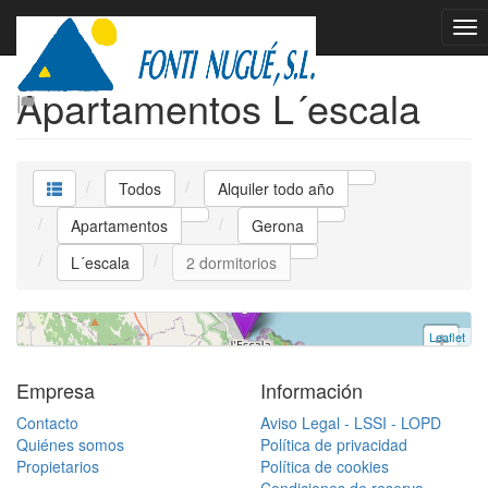
Alquiler todo año
Apartamentos L´escala
Apartamento
Todos
Alquiler todo año
L´escala
Apartamentos
Gerona
2 dormitorios | 6 ocupantes | 690 €
L´escala
2 dormitorios
Ref. Virgi 1.1. | Alquiler todo año
Leaflet
+
−
Empresa
Información
Contacto
Aviso Legal - LSSI - LOPD
Quiénes somos
Política de privacidad
Propietarios
Política de cookies