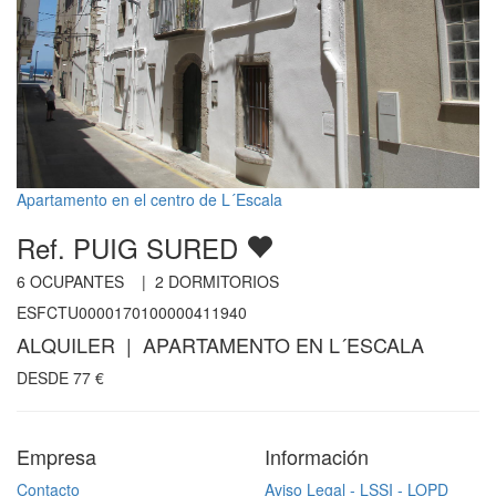
Apartamento en el centro de L´Escala
Ref. PUIG SURED
6
OCUPANTES |
2
DORMITORIOS
ESFCTU0000170100000411940
ALQUILER | APARTAMENTO EN L´ESCALA
DESDE
77
€
Empresa
Información
Contacto
Aviso Legal - LSSI - LOPD