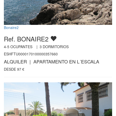
Bonaire2
Ref. BONAIRE2
4-5
OCUPANTES |
3
DORMITORIOS
ESHFTU0000170100000357660
ALQUILER | APARTAMENTO EN L´ESCALA
DESDE
97
€