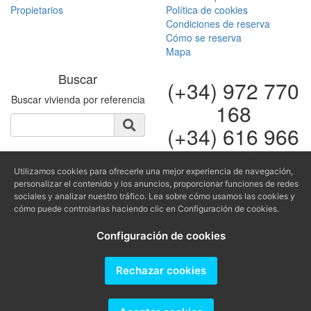
Propietarios
Política de cookies
Condiciones de reserva
Cómo se reserva
Mapa
Buscar
(+34) 972 770
Buscar vivienda por referencia
168
(+34) 616 966
682
Utilizamos cookies para ofrecerle una mejor experiencia de navegación,
fontinugue@fontinugue.c
personalizar el contenido y los anuncios, proporcionar funciones de redes
sociales y analizar nuestro tráfico. Lea sobre cómo usamos las cookies y
Producido por
cómo puede controlarlas haciendo clic en Configuración de cookies.
Configuración de cookies
Rechazar cookies