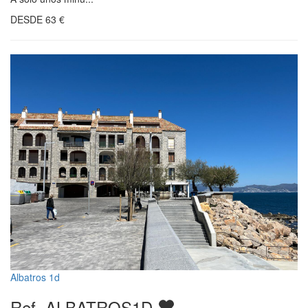
DESDE
63
€
Albatros 1d
Ref. ALBATROS1D