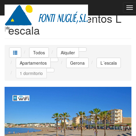
Alquiler Apartamentos L
´escala
Todos
Alquiler
Apartamentos
Gerona
L´escala
1 dormitorio