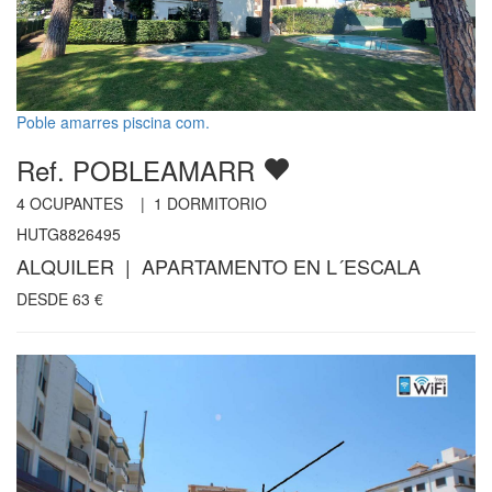
Poble amarres piscina com.
Ref. POBLEAMARR
4
OCUPANTES |
1
DORMITORIO
HUTG8826495
ALQUILER | APARTAMENTO EN L´ESCALA
DESDE
63
€