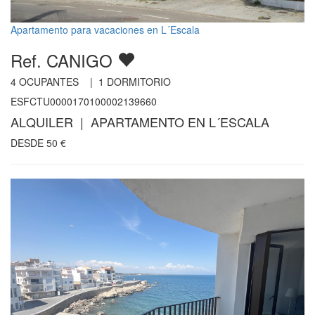
Apartamento para vacaciones en L´Escala
Ref. CANIGO
4
OCUPANTES |
1
DORMITORIO
ESFCTU0000170100002139660
ALQUILER | APARTAMENTO EN L´ESCALA
DESDE
50
€