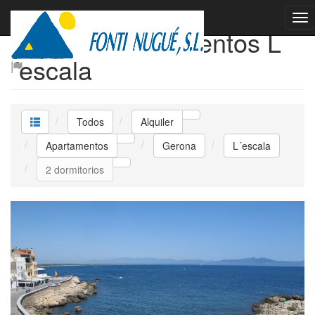
Alquiler Apartamentos L
´escala
Todos
Alquiler
Apartamentos
Gerona
L´escala
2 dormitorios