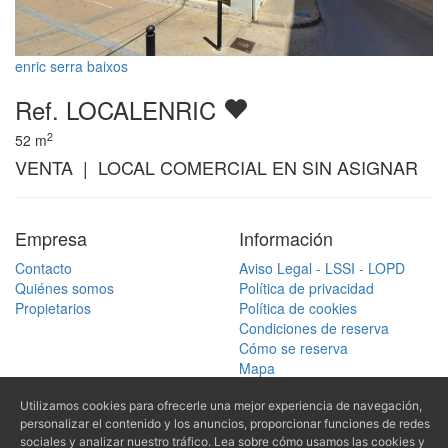
enric serra baixos
Ref. LOCALENRIC
2
52
m
VENTA | LOCAL COMERCIAL EN SIN ASIGNAR
Empresa
Información
Contacto
Aviso Legal - LSSI - LOPD
Quiénes somos
Política de privacidad
Propietarios
Política de cookies
Condiciones de reserva
Cómo se reserva
Mapa
Buscar
Utilizamos cookies para ofrecerle una mejor experiencia de navegación,
(+34) 972 770
personalizar el contenido y los anuncios, proporcionar funciones de redes
Buscar vivienda por referencia
sociales y analizar nuestro tráfico. Lea sobre cómo usamos las cookies y