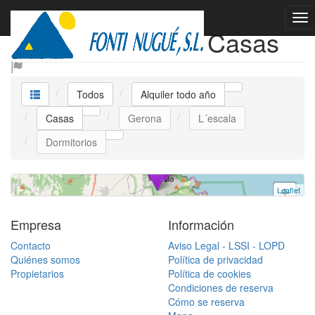
Alquiler todo año Casas
camp rabassa 28
Casa
L´escala
Todos
Alquiler todo año
3 dormitorios | 760 €
Casas
Gerona
L´escala
Ref. camprabass | Alquiler todo año
Dormitorios
Leaflet
+
−
Empresa
Información
Contacto
Aviso Legal - LSSI - LOPD
Quiénes somos
Política de privacidad
Propietarios
Política de cookies
Condiciones de reserva
Cómo se reserva