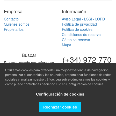
Empresa
Información
Contacto
Aviso Legal - LSSI - LOPD
Quiénes somos
Política de privacidad
Propietarios
Política de cookies
Condiciones de reserva
Cómo se reserva
Mapa
Buscar
(+34) 972 770
Buscar vivienda por referencia
168
Utilizamos cookies para ofrecerle una mejor experiencia de navegación,
(+34) 616 966
personalizar el contenido y los anuncios, proporcionar funciones de redes
sociales y analizar nuestro tráfico. Lea sobre cómo usamos las cookies y
682
cómo puede controlarlas haciendo clic en Configuración de cookies.
fontinugue@fontinugue.c
Configuración de cookies
Producido por
Rechazar cookies