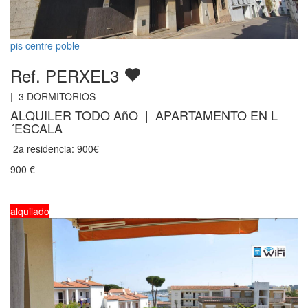
pis centre poble
Ref. PERXEL3
|
3
DORMITORIOS
ALQUILER TODO AñO | APARTAMENTO EN L
´ESCALA
2a residencia: 900€
900
€
alquilado