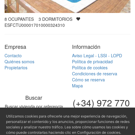
8
OCUPANTES
3
DORMITORIOS
ESFCTU000017010000324310
Empresa
Información
Contacto
Aviso Legal - LSSI - LOPD
Quiénes somos
Política de privacidad
Propietarios
Política de cookies
Condiciones de reserva
Cómo se reserva
Mapa
Buscar
(+34) 972 770
Buscar vivienda por referencia
168
Utilizamos cookies para ofrecerle una mejor experiencia de navegación,
(+34) 616 966
personalizar el contenido y los anuncios, proporcionar funciones de redes
sociales y analizar nuestro tráfico. Lea sobre cómo usamos las cookies y
682
cómo puede controlarlas haciendo clic en Configuración de cookies.