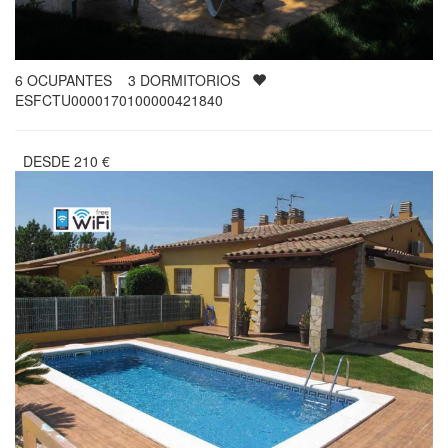
6
OCUPANTES
3
DORMITORIOS
ESFCTU0000170100000421840
DESDE
210
€