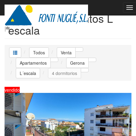
Venta Apartamentos L
´escala
Todos
Venta
Apartamentos
Gerona
L´escala
4 dormitorios
vendido