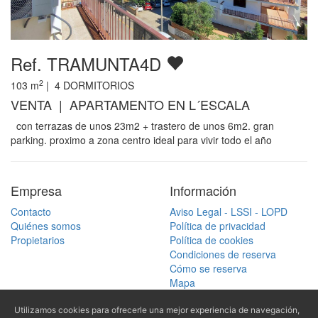
Ref. TRAMUNTA4D
2
103
m
|
4
DORMITORIOS
VENTA | APARTAMENTO EN L´ESCALA
con terrazas de unos 23m2 + trastero de unos 6m2. gran
parking. proximo a zona centro ideal para vivir todo el año
Empresa
Información
Contacto
Aviso Legal - LSSI - LOPD
Quiénes somos
Política de privacidad
Propietarios
Política de cookies
Condiciones de reserva
Cómo se reserva
Mapa
Buscar
Utilizamos cookies para ofrecerle una mejor experiencia de navegación,